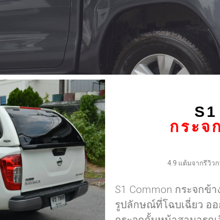
S1
กระจก
4.9 แต้มจากรีวิว
S1 Common กระจกข้างบ
รูปลักษณ์ที่โฉบเฉี่ยว อ