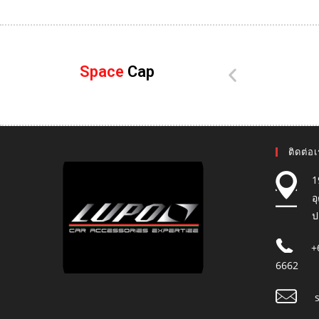
Space
Cap
ติดต่อ
1
อ
ป
+
6662