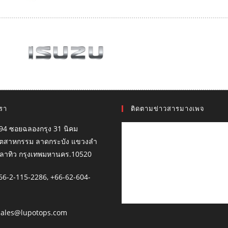
เรา
ติดตามข่าวสารมางเพจ
94 ซอยฉลองกรุง 31 นิคม
ุตสาหกรรม ลาดกระบัง แขวงลำ
ลาทิว กรุงเทพมหานคร.10520
66-2-115-2286, +66-62-604-
sales@lupotops.com