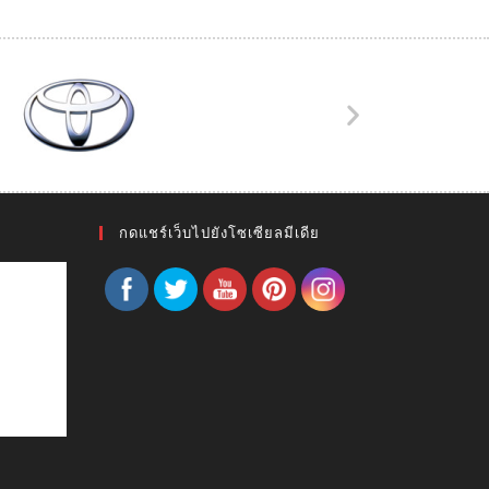
กดแชร์เว็บไปยังโซเซียลมีเดีย